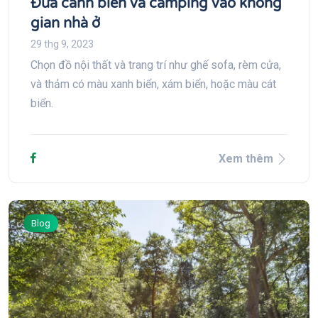
Đưa cảnh biển và camping vào không
gian nhà ở
29 thg 9, 2023
Chọn đồ nội thất và trang trí như ghế sofa, rèm cửa,
và thảm có màu xanh biển, xám biển, hoặc màu cát
biển.
Xem thêm
Blog