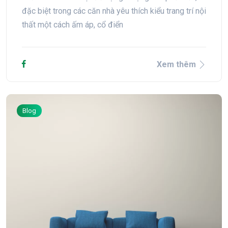
đặc biệt trong các căn nhà yêu thích kiểu trang trí nội
thất một cách ấm áp, cổ điển
Xem thêm
Blog