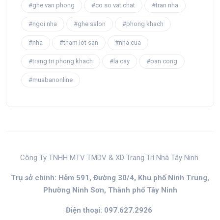
#ghe van phong
#co so vat chat
#tran nha
#ngoi nha
#ghe salon
#phong khach
#nha
#tham lot san
#nha cua
#trang tri phong khach
#la cay
#ban cong
#muabanonline
Công Ty TNHH MTV TMDV & XD Trang Trí Nhà Tây Ninh
Trụ sở chính: Hẻm 591, Đường 30/4, Khu phố Ninh Trung,
Phường Ninh Sơn, Thành phố Tây Ninh
Điện thoại: 097.627.2926