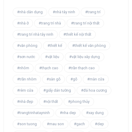
#nhà dân dụng
#nhà tây ninh
#trang trí
#nhà ở
#trang trí nhà
#trang trí nội thất
#trang trí nhà tây ninh
#thiết kế nội thất
#văn phòng
#thiết kế
#thiết kế văn phòng
#sơn nước
#vật liệu
#vật liệu xây dựng
#nhôm
#thạch cao
#trần thạch cao
#trần nhôm
#sàn gỗ
#gỗ
#màn cửa
#rèm cửa
#giấy dán tường
#đá hoa cương
#nhà đẹp
#nội thất
#phong thủy
#trangtrinhatayninh
#nha dep
#xay dung
#son tuong
#mau son
#gach
#dep