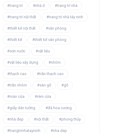
#trang trí
#nhà ở
#trang trí nhà
#trang trí nội thất
#trang trí nhà tây ninh
#thiết kế nội thất
#văn phòng
#thiết kế
#thiết kế văn phòng
#sơn nước
#vật liệu
#vật liệu xây dựng
#nhôm
#thạch cao
#trần thạch cao
#trần nhôm
#sàn gỗ
#gỗ
#màn cửa
#rèm cửa
#giấy dán tường
#đá hoa cương
#nhà đẹp
#nội thất
#phong thủy
#trangtrinhatayninh
#nha dep