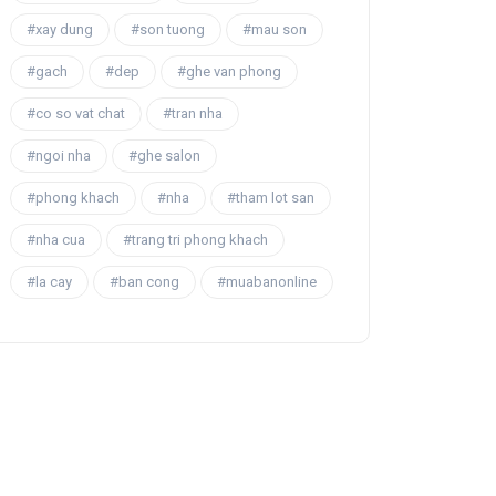
#xay dung
#son tuong
#mau son
#gach
#dep
#ghe van phong
#co so vat chat
#tran nha
#ngoi nha
#ghe salon
#phong khach
#nha
#tham lot san
#nha cua
#trang tri phong khach
#la cay
#ban cong
#muabanonline