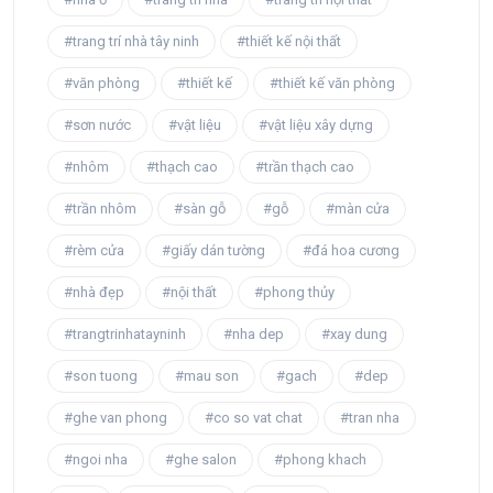
#trang trí nhà tây ninh
#thiết kế nội thất
#văn phòng
#thiết kế
#thiết kế văn phòng
#sơn nước
#vật liệu
#vật liệu xây dựng
#nhôm
#thạch cao
#trần thạch cao
#trần nhôm
#sàn gỗ
#gỗ
#màn cửa
#rèm cửa
#giấy dán tường
#đá hoa cương
#nhà đẹp
#nội thất
#phong thủy
#trangtrinhatayninh
#nha dep
#xay dung
#son tuong
#mau son
#gach
#dep
#ghe van phong
#co so vat chat
#tran nha
#ngoi nha
#ghe salon
#phong khach