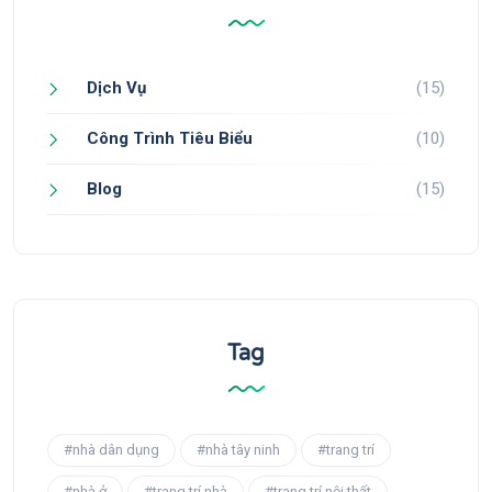
Dịch Vụ
(15)
Công Trình Tiêu Biểu
(10)
Blog
(15)
Tag
#nhà dân dụng
#nhà tây ninh
#trang trí
#nhà ở
#trang trí nhà
#trang trí nội thất