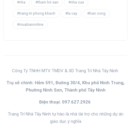
#nha
#tham lot san
#nha cua
#trang tri phong khach
#la cay
#ban cong
#muabanonline
Công Ty TNHH MTV TMDV & XD Trang Trí Nhà Tây Ninh
Trụ sở chính: Hẻm 591, Đường 30/4, Khu phố Ninh Trung,
Phường Ninh Sơn, Thành phố Tây Ninh
Điện thoại: 097.627.2926
Trang Trí Nhà Tây Ninh tự hào là nhà tài trợ cho những dự án
giáo dục ý nghĩa