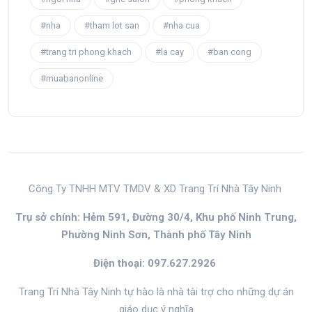
#nha
#tham lot san
#nha cua
#trang tri phong khach
#la cay
#ban cong
#muabanonline
Công Ty TNHH MTV TMDV & XD Trang Trí Nhà Tây Ninh
Trụ sở chính: Hẻm 591, Đường 30/4, Khu phố Ninh Trung,
Phường Ninh Sơn, Thành phố Tây Ninh
Điện thoại: 097.627.2926
Trang Trí Nhà Tây Ninh tự hào là nhà tài trợ cho những dự án
giáo dục ý nghĩa