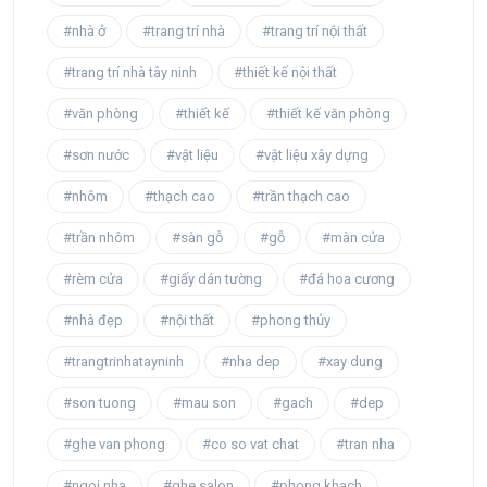
#nhà ở
#trang trí nhà
#trang trí nội thất
#trang trí nhà tây ninh
#thiết kế nội thất
#văn phòng
#thiết kế
#thiết kế văn phòng
#sơn nước
#vật liệu
#vật liệu xây dựng
#nhôm
#thạch cao
#trần thạch cao
#trần nhôm
#sàn gỗ
#gỗ
#màn cửa
#rèm cửa
#giấy dán tường
#đá hoa cương
#nhà đẹp
#nội thất
#phong thủy
#trangtrinhatayninh
#nha dep
#xay dung
#son tuong
#mau son
#gach
#dep
#ghe van phong
#co so vat chat
#tran nha
#ngoi nha
#ghe salon
#phong khach