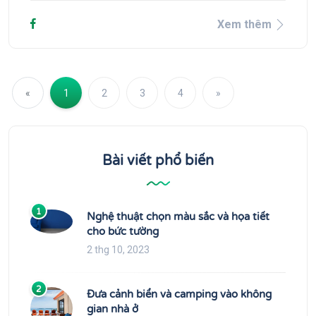
Xem thêm
Previous
Next
«
1
2
3
4
»
Bài viết phổ biến
1
Nghệ thuật chọn màu sắc và họa tiết
cho bức tường
2 thg 10, 2023
2
Đưa cảnh biển và camping vào không
gian nhà ở