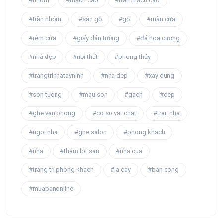
#nhôm
#thạch cao
#trần thạch cao
#trần nhôm
#sàn gỗ
#gỗ
#màn cửa
#rèm cửa
#giấy dán tường
#đá hoa cương
#nhà đẹp
#nội thất
#phong thủy
#trangtrinhatayninh
#nha dep
#xay dung
#son tuong
#mau son
#gach
#dep
#ghe van phong
#co so vat chat
#tran nha
#ngoi nha
#ghe salon
#phong khach
#nha
#tham lot san
#nha cua
#trang tri phong khach
#la cay
#ban cong
#muabanonline