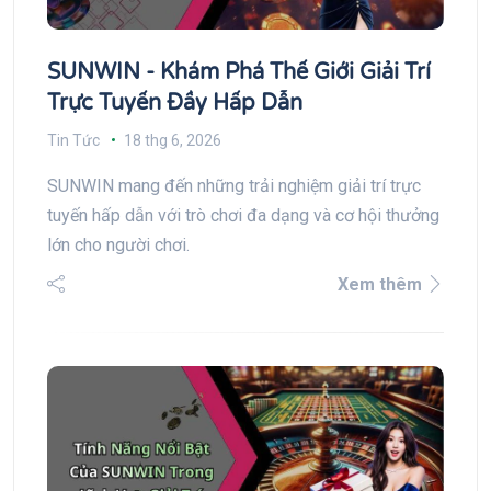
SUNWIN - Khám Phá Thế Giới Giải Trí
Trực Tuyến Đầy Hấp Dẫn
Tin Tức
18 thg 6, 2026
SUNWIN mang đến những trải nghiệm giải trí trực
tuyến hấp dẫn với trò chơi đa dạng và cơ hội thưởng
lớn cho người chơi.
Xem thêm