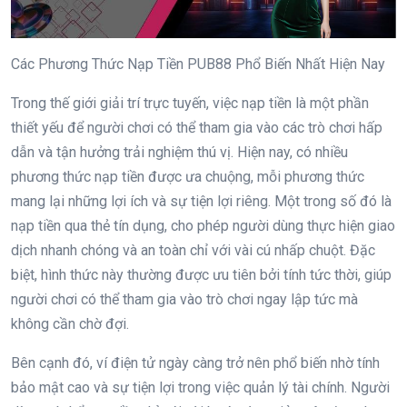
Các Phương Thức Nạp Tiền PUB88 Phổ Biến Nhất Hiện Nay
Trong thế giới giải trí trực tuyến, việc nạp tiền là một phần
thiết yếu để người chơi có thể tham gia vào các trò chơi hấp
dẫn và tận hưởng trải nghiệm thú vị. Hiện nay, có nhiều
phương thức nạp tiền được ưa chuộng, mỗi phương thức
mang lại những lợi ích và sự tiện lợi riêng. Một trong số đó là
nạp tiền qua thẻ tín dụng, cho phép người dùng thực hiện giao
dịch nhanh chóng và an toàn chỉ với vài cú nhấp chuột. Đặc
biệt, hình thức này thường được ưu tiên bởi tính tức thời, giúp
người chơi có thể tham gia vào trò chơi ngay lập tức mà
không cần chờ đợi.
Bên cạnh đó, ví điện tử ngày càng trở nên phổ biến nhờ tính
bảo mật cao và sự tiện lợi trong việc quản lý tài chính. Người