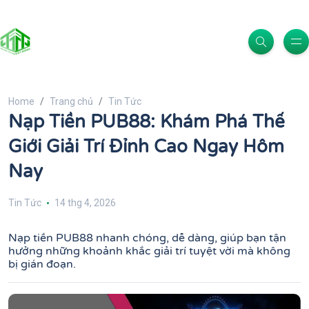
Home
Trang chủ
Tin Tức
Nạp Tiền PUB88: Khám Phá Thế
Giới Giải Trí Đỉnh Cao Ngay Hôm
Nay
Tin Tức
14 thg 4, 2026
Nạp tiền PUB88 nhanh chóng, dễ dàng, giúp bạn tận
hưởng những khoảnh khắc giải trí tuyệt vời mà không
bị gián đoạn.