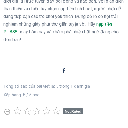
giới giải trí trực tuyến đầy sôi động và hấp dẫn. Với giao diện
thân thiện và nhiều tùy chọn nạp tiền linh hoạt, người chơi dễ
dàng tiếp cận các trò chơi yêu thích. Đừng bỏ lỡ cơ hội trải
nghiệm những giây phút thư giãn tuyệt vời. Hãy
nạp tiền
PUB88
ngay hôm nay và khám phá nhiều bất ngờ đang chờ
đón bạn!
Tổng số sao của bài viết là:
5
trong
1
đánh giá
Xếp hạng:
5
/
5
sao
☆
★
☆
★
☆
★
☆
★
☆
★
⊝
Not Rated