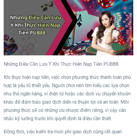
Những Điều Cần Lưu Ý Khi Thực Hiện Nạp Tiền PUB88
Khi thực hiện nạp tiền, việc chọn phương thức thanh toán phù
hợp là yếu tố thiết yếu. Người chơi nên tìm hiểu các lựa chọn
như thẻ ngân hàng, ví điện tử hoặc các dịch vụ chuyển khoản
khác để đảm bảo giao dịch diễn ra thuận lợi và an toàn. Mỗi
phương thức sẽ có những ưu nhược điểm riêng, vì vậy cân
nhắc kỹ lưỡng trước khi quyết định là điều cần thiết.
Đồng thời, việc kiểm tra mức phí giao dịch cũng rất quan