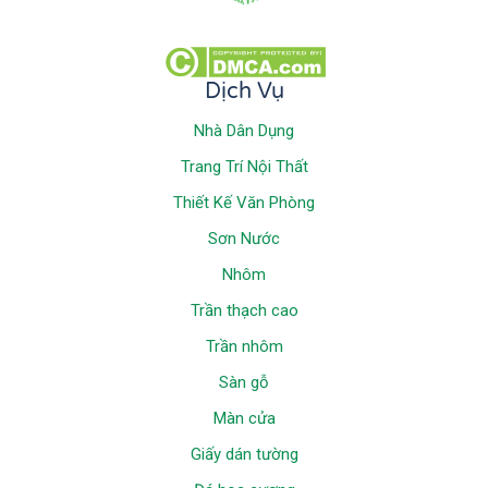
Dịch Vụ
Nhà Dân Dụng
Trang Trí Nội Thất
Thiết Kế Văn Phòng
Sơn Nước
Nhôm
Trần thạch cao
Trần nhôm
Sàn gỗ
Màn cửa
Giấy dán tường