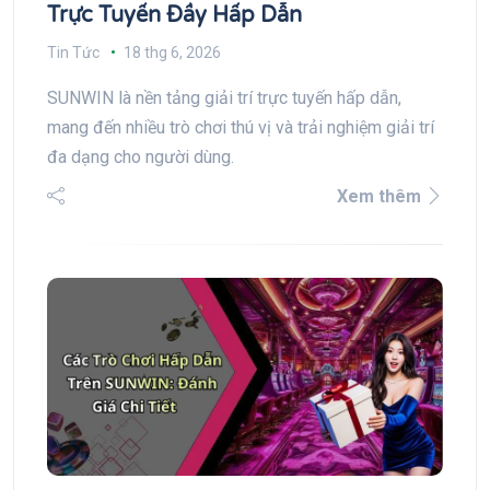
Trực Tuyến Đầy Hấp Dẫn
Tin Tức
18 thg 6, 2026
SUNWIN là nền tảng giải trí trực tuyến hấp dẫn,
mang đến nhiều trò chơi thú vị và trải nghiệm giải trí
đa dạng cho người dùng.
Xem thêm