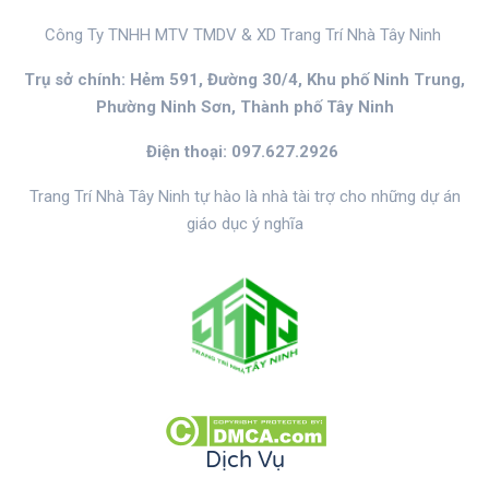
Công Ty TNHH MTV TMDV & XD Trang Trí Nhà Tây Ninh
Trụ sở chính: Hẻm 591, Đường 30/4, Khu phố Ninh Trung,
Phường Ninh Sơn, Thành phố Tây Ninh
Điện thoại: 097.627.2926
Trang Trí Nhà Tây Ninh tự hào là nhà tài trợ cho những dự án
giáo dục ý nghĩa
Dịch Vụ