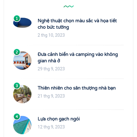
1
Nghệ thuật chọn màu sắc và họa tiết
cho bức tường
2 thg 10, 2023
2
Đưa cảnh biển và camping vào không
gian nhà ở
29 thg 9, 2023
3
Thiên nhiên cho sân thượng nhà bạn
21 thg 9, 2023
4
Lựa chọn gạch ngói
12 thg 9, 2023