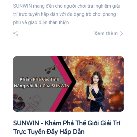
SUNWIN mang đến cho người chơi trải nghiệm giải
trí trực tuyến hấp dẫn với đa dạng trò chơi phong
phú và giao diện thân thiện.
Xem thêm
SUNWIN - Khám Phá Thế Giới Giải Trí
Trực Tuyến Đầy Hấp Dẫn