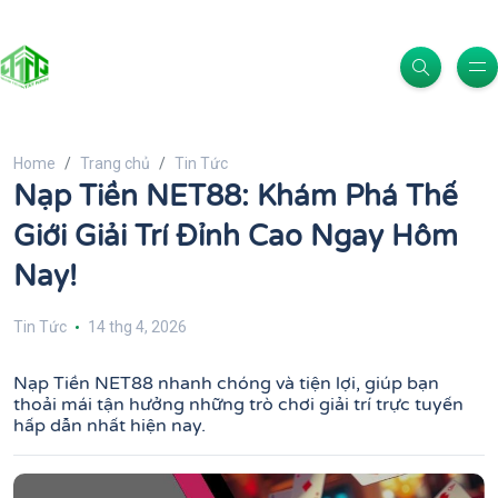
Home
Trang chủ
Tin Tức
Nạp Tiền NET88: Khám Phá Thế
Giới Giải Trí Đỉnh Cao Ngay Hôm
Nay!
Tin Tức
14 thg 4, 2026
Nạp Tiền NET88 nhanh chóng và tiện lợi, giúp bạn
thoải mái tận hưởng những trò chơi giải trí trực tuyến
hấp dẫn nhất hiện nay.