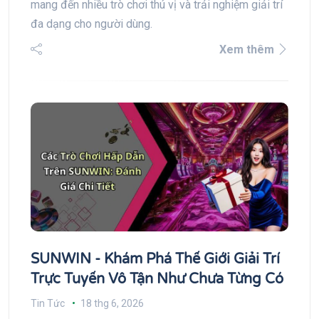
mang đến nhiều trò chơi thú vị và trải nghiệm giải trí
đa dạng cho người dùng.
Xem thêm
SUNWIN - Khám Phá Thế Giới Giải Trí
Trực Tuyến Vô Tận Như Chưa Từng Có
Tin Tức
18 thg 6, 2026