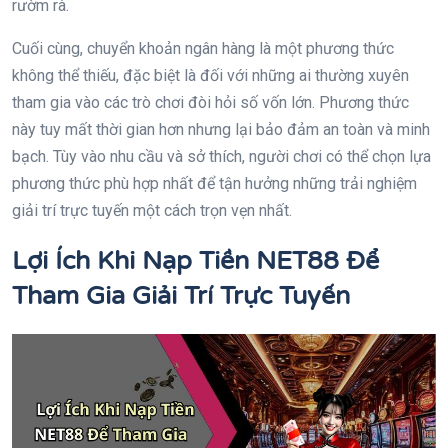
rườm rà.
Cuối cùng, chuyển khoản ngân hàng là một phương thức
không thể thiếu, đặc biệt là đối với những ai thường xuyên
tham gia vào các trò chơi đòi hỏi số vốn lớn. Phương thức
này tuy mất thời gian hơn nhưng lại bảo đảm an toàn và minh
bạch. Tùy vào nhu cầu và sở thích, người chơi có thể chọn lựa
phương thức phù hợp nhất để tận hưởng những trải nghiệm
giải trí trực tuyến một cách trọn vẹn nhất.
Lợi Ích Khi Nạp Tiền NET88 Để
Tham Gia Giải Trí Trực Tuyến