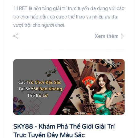
11BET là nền tảng giải trí trực tuyến đa dạng với các
trò chơi hấp dẫn, cá cược thể thao và nhiều ưu đãi
vượt trội cho người chơi.
Xem thêm
SKY88 - Khám Phá Thế Giới Giải Trí
Trực Tuyến Đầy Màu Sắc