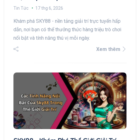
Tin Tức
17 thg 6, 2026
Khám phá SKY88 - nền tảng giải trí trực tuyến hấp
dẫn, nơi bạn có thể thưởng thức hàng triệu trò chơi
nổi bật và tính năng thú vị mỗi ngày.
Xem thêm