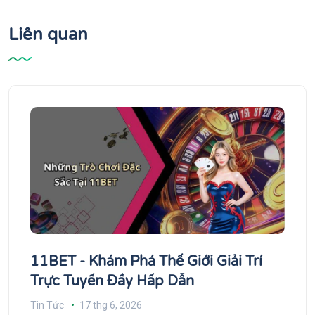
Liên quan
11BET - Khám Phá Thế Giới Giải Trí
Trực Tuyến Đầy Hấp Dẫn
Tin Tức
17 thg 6, 2026