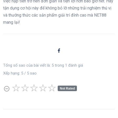
việc nạp tiền trở nên đơn giản và tiện lợi hơn bao giờ hết. Hãy
tận dụng cơ hội này để không bỏ lỡ những trải nghiệm thú vị
và thưởng thức các sản phẩm giải trí đỉnh cao mà NET88
mang lại!
Tổng số sao của bài viết là:
5
trong
1
đánh giá
Xếp hạng:
5
/
5
sao
☆
★
☆
★
☆
★
☆
★
☆
★
⊝
Not Rated