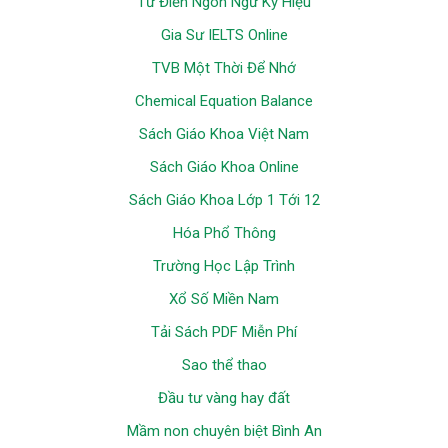
Từ Điển Ngôn Ngữ Ký Hiệu
Gia Sư IELTS Online
TVB Một Thời Để Nhớ
Chemical Equation Balance
Sách Giáo Khoa Việt Nam
Sách Giáo Khoa Online
Sách Giáo Khoa Lớp 1 Tới 12
Hóa Phổ Thông
Trường Học Lập Trình
Xổ Số Miền Nam
Tải Sách PDF Miễn Phí
Sao thể thao
Đầu tư vàng hay đất
Mầm non chuyên biệt Bình An