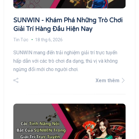
SUNWIN - Khám Phá Những Trò Chơi
Giải Trí Hàng Đầu Hiện Nay
Tin Tức
18 thg 6, 2026
SUNWIN mang đến trải nghiệm giải trí trực tuyến
hấp dẫn với các trò chơi đa dạng, thú vị và không
ngừng đổi mới cho người chơi.
Xem thêm