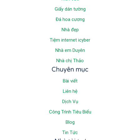
Giấy dán tường
Đá hoa cương
Nhà đẹp
Tiệm internet icyber
Nhà em Duyên
Nhà chị Thảo
Chuyên mục
Bài viết
Liên hệ
Dịch Vụ
Công Trình Tiêu Biểu
Blog
Tin Tức