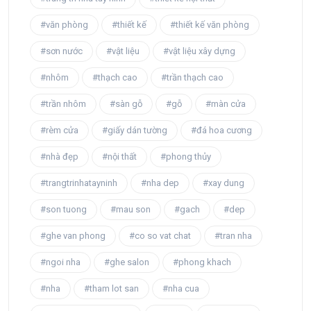
#văn phòng
#thiết kế
#thiết kế văn phòng
#sơn nước
#vật liệu
#vật liệu xây dựng
#nhôm
#thạch cao
#trần thạch cao
#trần nhôm
#sàn gỗ
#gỗ
#màn cửa
#rèm cửa
#giấy dán tường
#đá hoa cương
#nhà đẹp
#nội thất
#phong thủy
#trangtrinhatayninh
#nha dep
#xay dung
#son tuong
#mau son
#gach
#dep
#ghe van phong
#co so vat chat
#tran nha
#ngoi nha
#ghe salon
#phong khach
#nha
#tham lot san
#nha cua