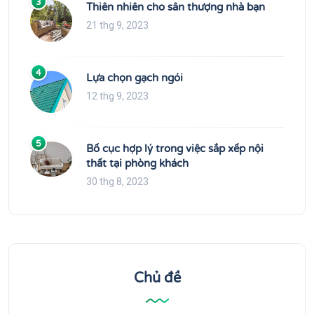
3
Thiên nhiên cho sân thượng nhà bạn
21 thg 9, 2023
4
Lựa chọn gạch ngói
12 thg 9, 2023
5
Bố cục hợp lý trong việc sắp xếp nội
thất tại phòng khách
30 thg 8, 2023
Chủ đề