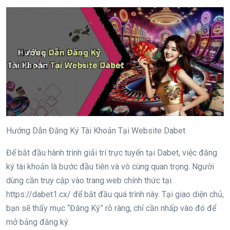
Hướng Dẫn Đăng Ký Tài Khoản Tại Website Dabet
Để bắt đầu hành trình giải trí trực tuyến tại Dabet, việc đăng
ký tài khoản là bước đầu tiên và vô cùng quan trọng. Người
dùng cần truy cập vào trang web chính thức tại
https://dabet1.cx/ để bắt đầu quá trình này. Tại giao diện chủ,
bạn sẽ thấy mục “Đăng Ký” rõ ràng, chỉ cần nhấp vào đó để
mở bảng đăng ký.