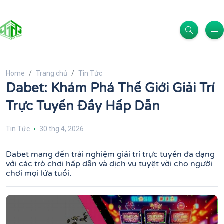
Home
Trang chủ
Tin Tức
Dabet: Khám Phá Thế Giới Giải Trí
Trực Tuyến Đầy Hấp Dẫn
Tin Tức
30 thg 4, 2026
Dabet mang đến trải nghiệm giải trí trực tuyến đa dạng
với các trò chơi hấp dẫn và dịch vụ tuyệt vời cho người
chơi mọi lứa tuổi.