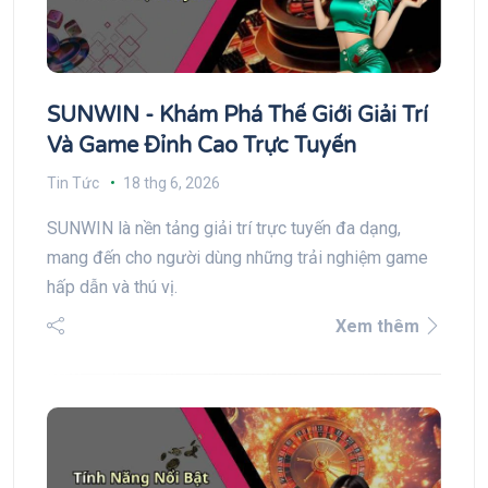
SUNWIN - Khám Phá Thế Giới Giải Trí
Và Game Đỉnh Cao Trực Tuyến
Tin Tức
18 thg 6, 2026
SUNWIN là nền tảng giải trí trực tuyến đa dạng,
mang đến cho người dùng những trải nghiệm game
hấp dẫn và thú vị.
Xem thêm