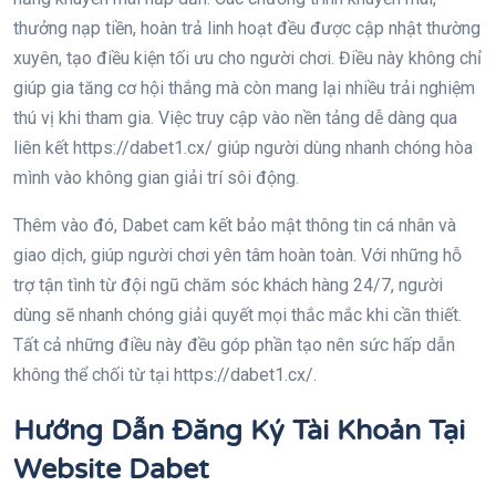
thưởng nạp tiền, hoàn trả linh hoạt đều được cập nhật thường
xuyên, tạo điều kiện tối ưu cho người chơi. Điều này không chỉ
giúp gia tăng cơ hội thắng mà còn mang lại nhiều trải nghiệm
thú vị khi tham gia. Việc truy cập vào nền tảng dễ dàng qua
liên kết https://dabet1.cx/ giúp người dùng nhanh chóng hòa
mình vào không gian giải trí sôi động.
Thêm vào đó, Dabet cam kết bảo mật thông tin cá nhân và
giao dịch, giúp người chơi yên tâm hoàn toàn. Với những hỗ
trợ tận tình từ đội ngũ chăm sóc khách hàng 24/7, người
dùng sẽ nhanh chóng giải quyết mọi thắc mắc khi cần thiết.
Tất cả những điều này đều góp phần tạo nên sức hấp dẫn
không thể chối từ tại https://dabet1.cx/.
Hướng Dẫn Đăng Ký Tài Khoản Tại
Website Dabet