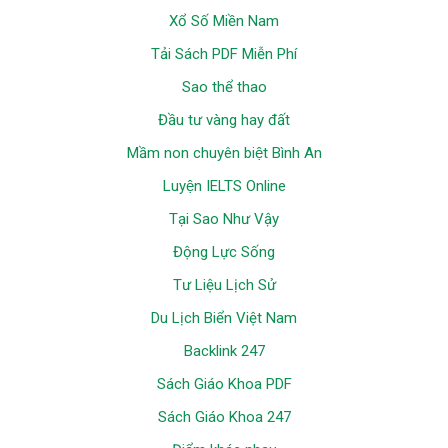
Xổ Số Miền Nam
Tải Sách PDF Miễn Phí
Sao thể thao
Đầu tư vàng hay đất
Mầm non chuyên biệt Bình An
Luyện IELTS Online
Tại Sao Như Vậy
Động Lực Sống
Tư Liệu Lịch Sử
Du Lịch Biển Việt Nam
Backlink 247
Sách Giáo Khoa PDF
Sách Giáo Khoa 247