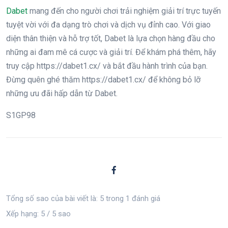
Dabet
mang đến cho người chơi trải nghiệm giải trí trực tuyến
tuyệt vời với đa dạng trò chơi và dịch vụ đỉnh cao. Với giao
diện thân thiện và hỗ trợ tốt, Dabet là lựa chọn hàng đầu cho
những ai đam mê cá cược và giải trí. Để khám phá thêm, hãy
truy cập https://dabet1.cx/ và bắt đầu hành trình của bạn.
Đừng quên ghé thăm https://dabet1.cx/ để không bỏ lỡ
những ưu đãi hấp dẫn từ Dabet.
S1GP98
Tổng số sao của bài viết là:
5
trong
1
đánh giá
Xếp hạng:
5
/
5
sao