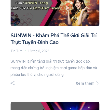
SUNWIN - Khám Phá Thế Giới Giải Trí
Trực Tuyến Đỉnh Cao
Tin Tức
18 thg 6, 2026
SUNWIN là nền tảng giải trí trực tuyến độc đáo,
mang đến những trải nghiệm chơi game hấp dẫn và
phiêu lưu thú vị cho người dùng.
Xem thêm